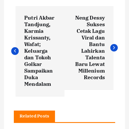
N
Putri Akbar
Neng Dessy
a
Tandjung,
Sukses
Karmia
Cetak Lagu
v
Krissanty,
Viral dan
Wafat;
Bantu
i
Keluarga
Lahirkan
dan Tokoh
Talenta
Golkar
Baru Lewat
g
Sampaikan
Millenium
Duka
Records
a
Mendalam
s
i
Related Posts
p