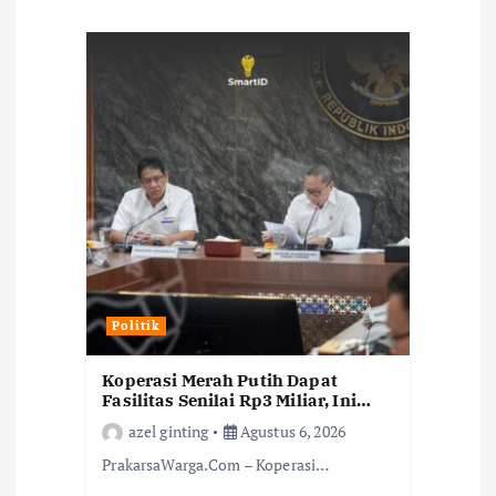
o
s
Politik
Koperasi Merah Putih Dapat
Fasilitas Senilai Rp3 Miliar, Ini
Rincian Dukungan dari
azel ginting
Agustus 6, 2026
Pemerintah
PrakarsaWarga.Com – Koperasi…