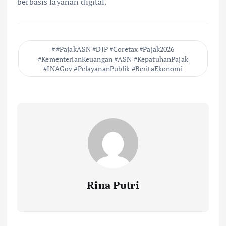
berbasis layanan digital.
#PajakASN #DJP #Coretax #Pajak2026
#KementerianKeuangan #ASN #KepatuhanPajak
#INAGov #PelayananPublik #BeritaEkonomi
Rina Putri