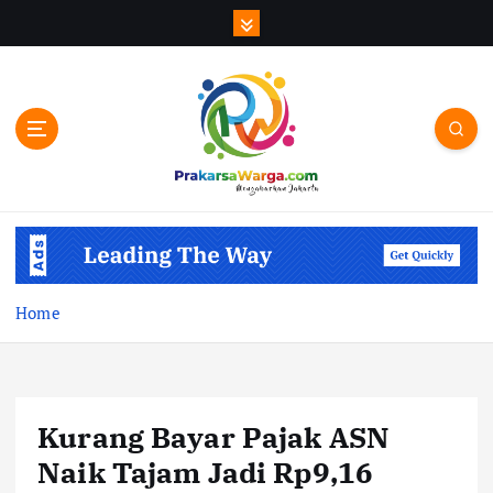
S
k
i
p
t
o
c
o
n
t
e
n
Home
t
Kurang Bayar Pajak ASN
Naik Tajam Jadi Rp9,16