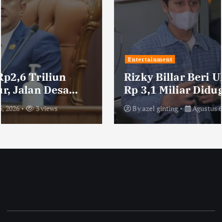
Entertainment
Rizky Billar Beri Ultimatum, Dana
Rp 3,1 Miliar Diduga Digelapkan
Orang Kepercayaan
By
azel ginting
Agustus 6, 2026
4 views