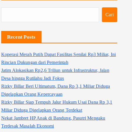
Cari
Recent Posts
Koperasi Merah Putih Dapat Fasilitas Senilai Rp3 Miliar, Ini
Rincian Dukungan dari Pemerintah
Jatim Alokasikan Rp2,6 Triliun untuk Infrastruktur, Jalan
Desa hingga Rutilahu Jadi Fokus
Rizky Billar Beri Ultimatum, Dana Rp 3,1 Miliar Diduga
Digelapkan Orang Kepercayaan
Rizky Billar Siap Tempuh Jalur Hukum Usai Dana Rp 3,1
Miliar Diduga Digelapkan Orang Terdekat
Nekat Jambret HP Anak di Bandung, Pasutri Mengaku
Terdesak Masalah Ekonomi