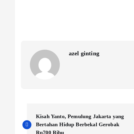
azel ginting
N
Kisah Yanto, Pemulung Jakarta yang
a
Bertahan Hidup Berbekal Gerobak
Rp700 Ribu