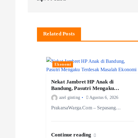
v
i
Related Posts
g
a
Ekonomi
s
Nekat Jambret HP Anak di
Bandung, Pasutri Mengaku
i
Terdesak Masalah Ekonomi
azel ginting
Agustus 6, 2026
PrakarsaWarga.Com – Sepasang…
p
o
Continue reading