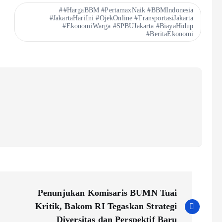
#HargaBBM #PertamaxNaik #BBMIndonesia
#JakartaHariIni #OjekOnline #TransportasiJakarta
#EkonomiWarga #SPBUJakarta #BiayaHidup
#BeritaEkonomi
Penunjukan Komisaris BUMN Tuai
Kritik, Bakom RI Tegaskan Strategi
Diversitas dan Perspektif Baru