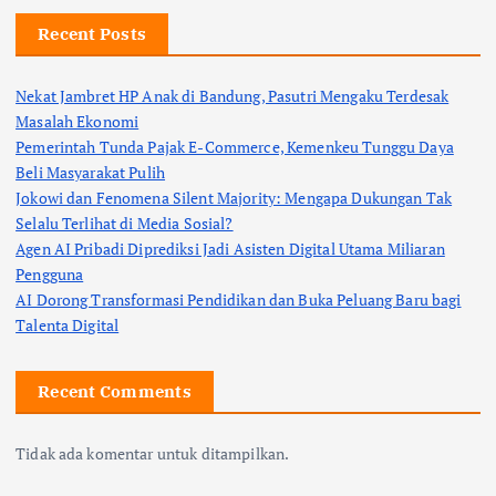
Recent Posts
Nekat Jambret HP Anak di Bandung, Pasutri Mengaku Terdesak
Masalah Ekonomi
Pemerintah Tunda Pajak E-Commerce, Kemenkeu Tunggu Daya
Beli Masyarakat Pulih
Jokowi dan Fenomena Silent Majority: Mengapa Dukungan Tak
Selalu Terlihat di Media Sosial?
Agen AI Pribadi Diprediksi Jadi Asisten Digital Utama Miliaran
Pengguna
AI Dorong Transformasi Pendidikan dan Buka Peluang Baru bagi
Talenta Digital
Recent Comments
Tidak ada komentar untuk ditampilkan.