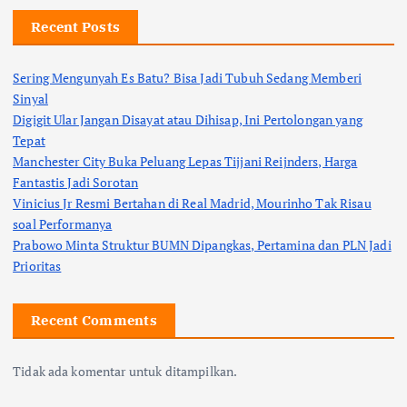
Recent Posts
Sering Mengunyah Es Batu? Bisa Jadi Tubuh Sedang Memberi
Sinyal
Digigit Ular Jangan Disayat atau Dihisap, Ini Pertolongan yang
Tepat
Manchester City Buka Peluang Lepas Tijjani Reijnders, Harga
Fantastis Jadi Sorotan
Vinicius Jr Resmi Bertahan di Real Madrid, Mourinho Tak Risau
soal Performanya
Prabowo Minta Struktur BUMN Dipangkas, Pertamina dan PLN Jadi
Prioritas
Recent Comments
Tidak ada komentar untuk ditampilkan.